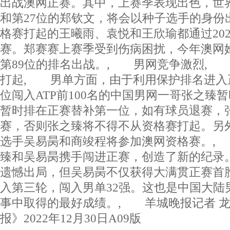
出战澳网正赛。其中，上赛季表现出色，世界
和第27位的郑钦文，将会以种子选手的身份
格赛打起的王曦雨、袁悦和王欣瑜都通过20
赛。郑赛赛上赛季受到伤病困扰，今年澳网
第89位的排名出战。, 男网竞争激烈,
打起, 男单方面，由于利用保护排名进入
位闯入ATP前100名的中国男网一哥张之臻
暂时排在正赛替补第一位，如有球员退赛，
赛，否则张之臻将不得不从资格赛打起。另
选手吴易昺和商竣程将参加澳网资格赛。, 
臻和吴易昺携手闯进正赛，创造了新的纪录
遗憾出局，但吴易昺不仅获得大满贯正赛首
入第三轮，闯入男单32强。这也是中国大陆
事中取得的最好成绩。, 羊城晚报记者 
报》2022年12月30日A09版