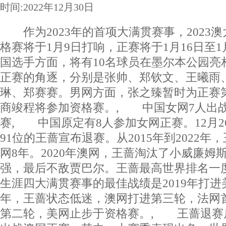
时间:2022年12月30日
作为2023年的首项大满贯赛事，2023
格赛将于1月9日打响，正赛将于1月16日至1
国选手方面，将有10名球员在墨尔本公园亮
正赛的角逐，分别是张帅、郑钦文、王曦雨
琳、郑赛赛。男网方面，张之臻暂时为正赛
商竣程将参加资格赛。, 中国女网7人出
赛, 中国原定有8人参加女网正赛。12月
91位的王蔷宣布退赛。从2015年到2022
网8年。2020年澳网，王蔷淘汰了小威廉姆
强，最后不敌贾巴尔。王蔷最高世界排名一度
生涯四大满贯赛事的最佳战绩是2019年打进美
年，王蔷状态低迷，澳网打进第三轮，法网
第二轮，美网止步于资格赛。, 王蔷退赛