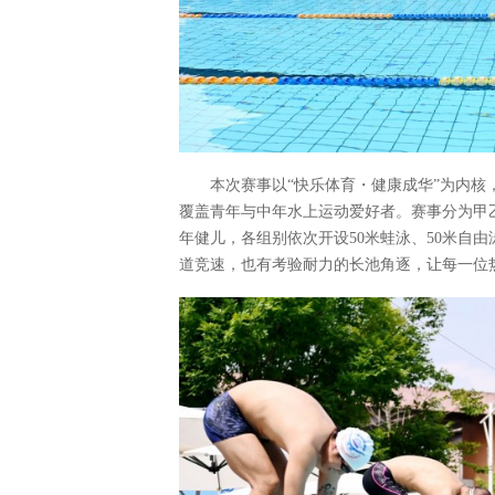
本次赛事以“快乐体育・健康成华”为内
覆盖青年与中年水上运动爱好者。赛事分为甲乙两
年健儿，各组别依次开设50米蛙泳、50米自由
道竞速，也有考验耐力的长池角逐，让每一位