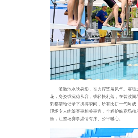
澄澈池水映身影，奋力挥桨展风华。赛场
花，身姿或沉稳从容，或轻快利落，在碧波间
刺都清晰记录下拼搏瞬间，所有比拼一气呵成
现场专人统筹赛事相关事宜，全程护航赛场秩
验，让整场赛事温情有序、公平暖心。