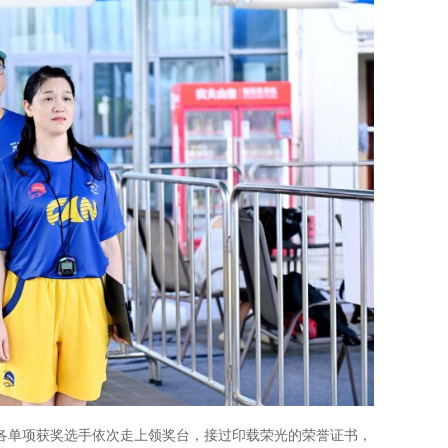
各单项获奖选手依次走上领奖台，接过印载荣光的荣誉证书，