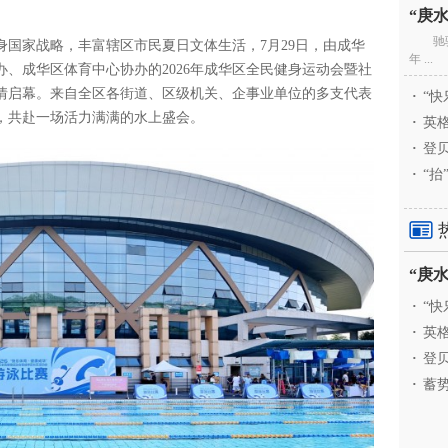
驰
国家战略，丰富辖区市民夏日文体生活，7月29日，由成华
年 ...
、成华区体育中心协办的2026年成华区全民健身运动会暨社
情启幕。来自全区各街道、区级机关、企事业单位的多支代表
·
“快
，共赴一场活力满满的水上盛会。
·
英格
·
登贝
·
“抬
·
“快
·
英格
·
登贝
·
蓄势