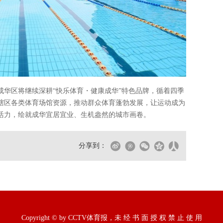
成华区将继续深耕“快乐体育・健康成华”特色品牌，循着四季
辖区各类体育场馆资源，推动群众体育蓬勃发展，让运动成为
活力，绘就成华宜居宜业、生机盎然的城市画卷。
分享到：
Copyright © by CCTV体育报，未 经 书 面 授 权 禁 止 使 用