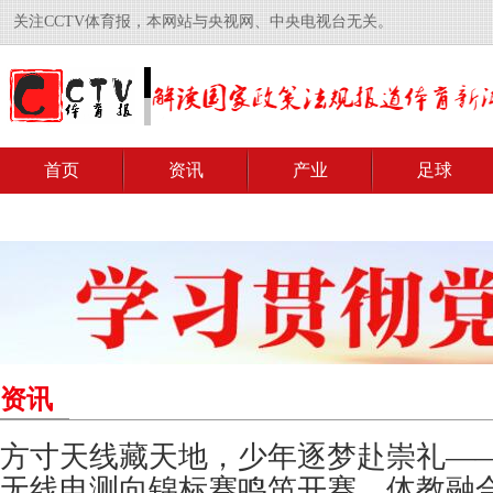
关注CCTV体育报，本网站与央视网、中央电视台无关。
首页
资讯
产业
足球
资讯
方寸天线藏天地，少年逐梦赴崇礼——
无线电测向锦标赛鸣笛开赛，体教融