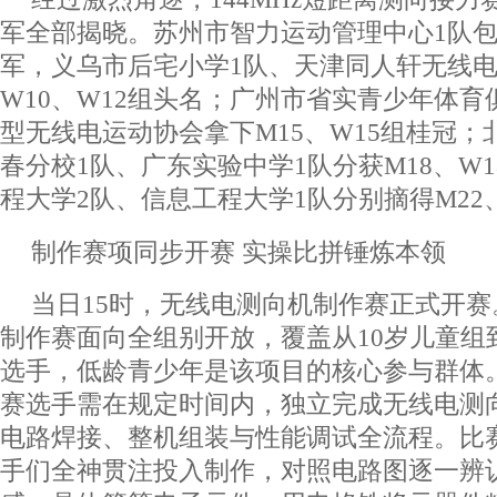
军全部揭晓。苏州市智力运动管理中心1队包揽
军，义乌市后宅小学1队、天津同人轩无线电
W10、W12组头名；广州市省实青少年体育
型无线电运动协会拿下M15、W15组桂冠
春分校1队、广东实验中学1队分获M18、W
程大学2队、信息工程大学1队分别摘得M22
制作赛项同步开赛 实操比拼锤炼本领
当日15时，无线电测向机制作赛正式开
制作赛面向全组别开放，覆盖从10岁儿童组
选手，低龄青少年是该项目的核心参与群体
赛选手需在规定时间内，独立完成无线电测
电路焊接、整机组装与性能调试全流程。比
手们全神贯注投入制作，对照电路图逐一辨